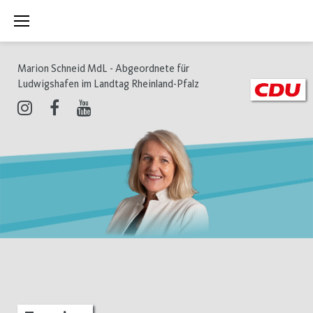
Zum
Inhalt
springen
Marion Schneid MdL - Abgeordnete für
Ludwigshafen im Landtag Rheinland-Pfalz
Instagram
Facebook
Youtube
Termine