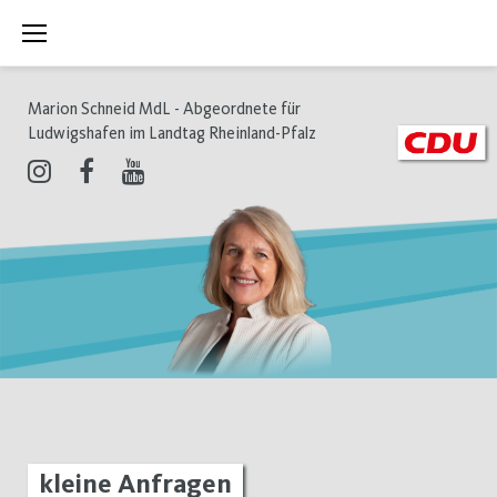
Zum
Inhalt
springen
Marion Schneid MdL - Abgeordnete für
Ludwigshafen im Landtag Rheinland-Pfalz
Instagram
Facebook
Youtube
kleine
kleine Anfragen