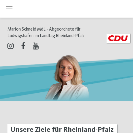
Zum
Inhalt
springen
Marion Schneid MdL - Abgeordnete für
Ludwigshafen im Landtag Rheinland-Pfalz
Instagram
Facebook
Youtube
Bildung
Unsere Ziele für Rheinland-Pfalz