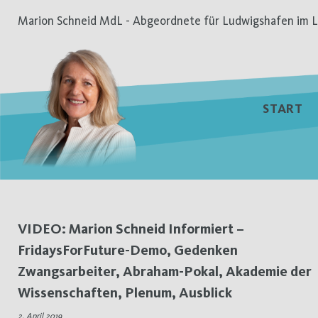
Zum
Marion Schneid MdL - Abgeordnete für Ludwigshafen im L
Inhalt
springen
START
Schlagwort:
VIDEO: Marion Schneid Informiert –
FridaysForFuture-Demo, Gedenken
Abraham-
Zwangsarbeiter, Abraham-Pokal, Akademie der
Pokal
Wissenschaften, Plenum, Ausblick
2. April 2019