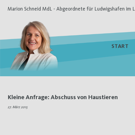
Zum
Marion Schneid MdL - Abgeordnete für Ludwigshafen im L
Inhalt
springen
START
Schlagwort:
Kleine Anfrage: Abschuss von Haustieren
Abschuss
27. März 2015