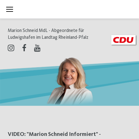
Zum
Inhalt
springen
Marion Schneid MdL - Abgeordnete für
Ludwigshafen im Landtag Rheinland-Pfalz
Instagram
Facebook
Youtube
Schlagwort:
VIDEO: "Marion Schneid Informiert" -