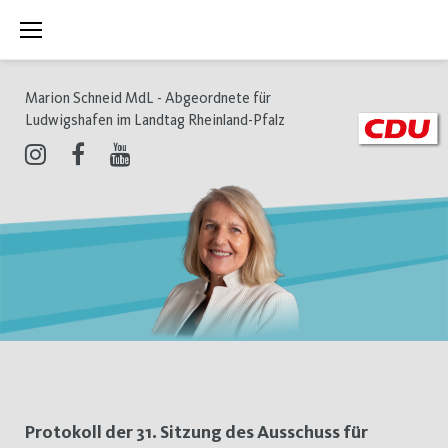
Zum
Inhalt
springen
Marion Schneid MdL - Abgeordnete für
Ludwigshafen im Landtag Rheinland-Pfalz
Instagram
Facebook
Youtube
Schlagwort:
Protokoll der 31. Sitzung des Ausschuss für