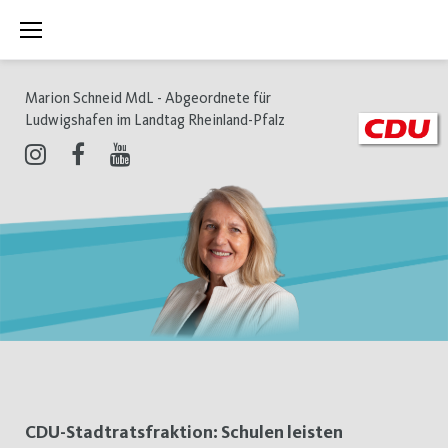
Zum
Inhalt
springen
Marion Schneid MdL - Abgeordnete für
Ludwigshafen im Landtag Rheinland-Pfalz
Instagram
Facebook
Youtube
Schlagwort:
CDU-Stadtratsfraktion: Schulen leisten