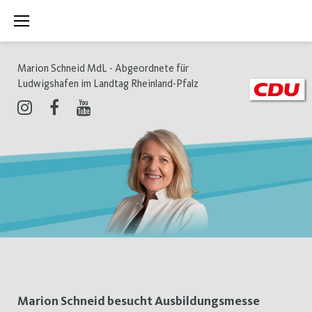
Zum
Inhalt
springen
Marion Schneid MdL - Abgeordnete für
Ludwigshafen im Landtag Rheinland-Pfalz
Instagram
Facebook
Youtube
Schlagwort:
Marion Schneid besucht Ausbildungsmesse