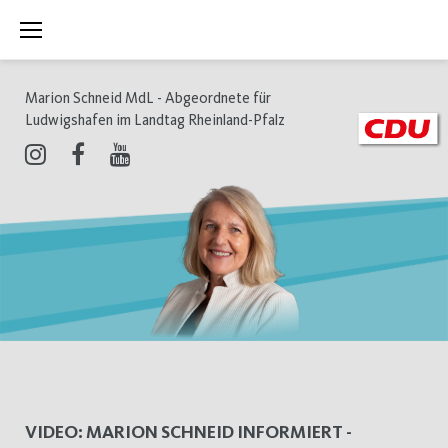
Zum
Inhalt
springen
Marion Schneid MdL - Abgeordnete für
Ludwigshafen im Landtag Rheinland-Pfalz
Instagram
Facebook
Youtube
Schlagwort:
VIDEO: MARION SCHNEID INFORMIERT -