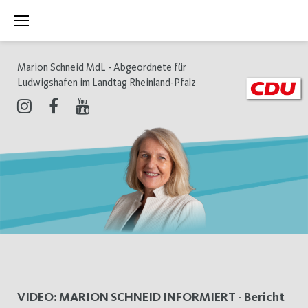
Zum
Inhalt
springen
Marion Schneid MdL - Abgeordnete für
Ludwigshafen im Landtag Rheinland-Pfalz
Instagram
Facebook
Youtube
Schlagwort:
VIDEO: MARION SCHNEID INFORMIERT - Bericht