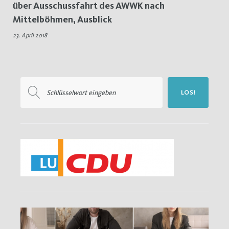
über Ausschussfahrt des AWWK nach
Bibliothek
Mittelböhmen, Ausblick
23. April 2018
Suchen
LOS!
nach: