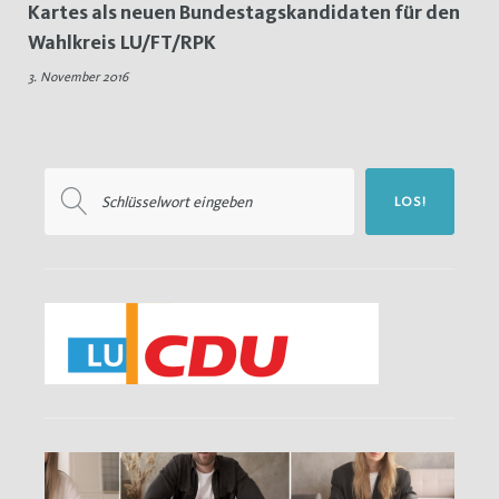
Kartes als neuen Bundestagskandidaten für den
Bundestagskandidat
Wahlkreis LU/FT/RPK
3. November 2016
Suchen
LOS!
nach: