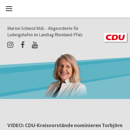
Zum
Inhalt
springen
Marion Schneid MdL - Abgeordnete für
Ludwigshafen im Landtag Rheinland-Pfalz
Instagram
Facebook
Youtube
Schlagwort:
VIDEO: CDU-Kreisvorstände nominieren Torbjörn