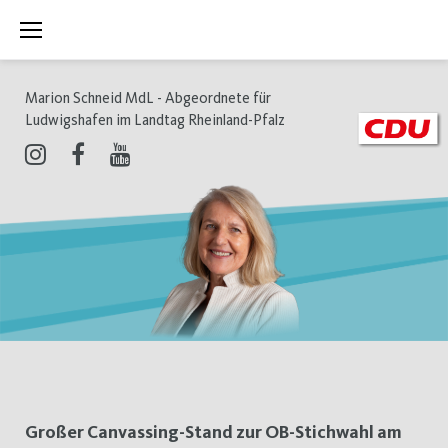
Zum
Inhalt
springen
Marion Schneid MdL - Abgeordnete für
Ludwigshafen im Landtag Rheinland-Pfalz
Instagram
Facebook
Youtube
Schlagwort:
Großer Canvassing-Stand zur OB-Stichwahl am