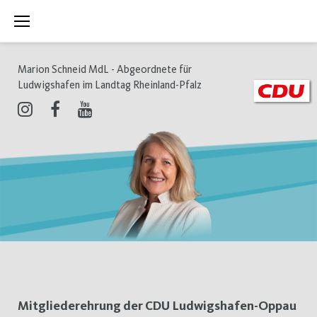
Zum
Inhalt
springen
Marion Schneid MdL - Abgeordnete für
Ludwigshafen im Landtag Rheinland-Pfalz
Instagram
Facebook
Youtube
Schlagwort:
Mitgliederehrung der CDU Ludwigshafen-Oppau