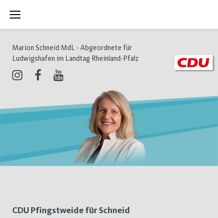
Zum
Inhalt
springen
Marion Schneid MdL - Abgeordnete für
Ludwigshafen im Landtag Rheinland-Pfalz
Instagram
Facebook
Youtube
Schlagwort:
CDU Pfingstweide für Schneid