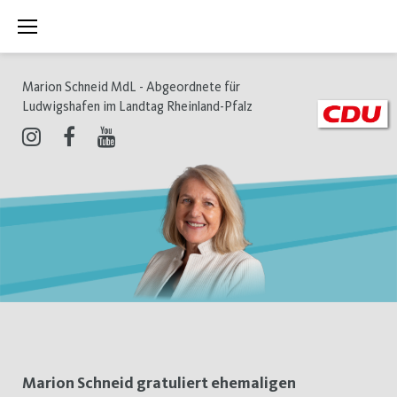
Zum
Inhalt
springen
Marion Schneid MdL - Abgeordnete für
Ludwigshafen im Landtag Rheinland-Pfalz
Instagram
Facebook
Youtube
Schlagwort:
Marion Schneid gratuliert ehemaligen