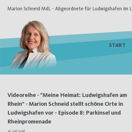
Zum
Marion Schneid MdL - Abgeordnete für Ludwigshafen im L
Inhalt
springen
START
Schlagwort:
Videoreihe - "Meine Heimat: Ludwigshafen am
Rhein" - Marion Schneid stellt schöne Orte in
Ernst-
Ludwigshafen vor - Episode 8: Parkinsel und
Bloch-
Rheinpromenade
16. Juli 2018