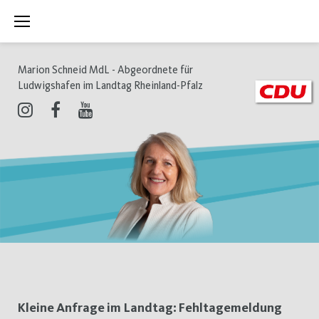
Zum
Inhalt
springen
Marion Schneid MdL - Abgeordnete für
Ludwigshafen im Landtag Rheinland-Pfalz
Instagram
Facebook
Youtube
Schlagwort:
Kleine Anfrage im Landtag: Fehltagemeldung