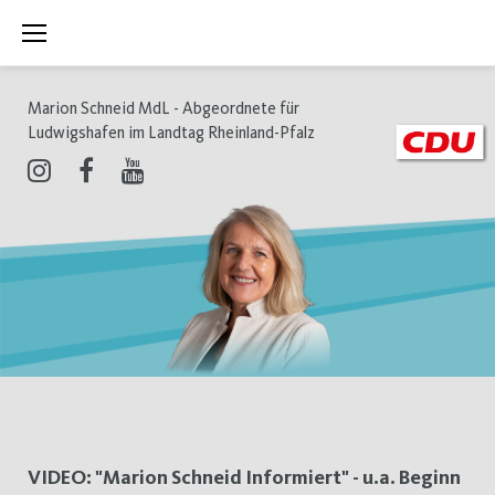
Zum
Inhalt
springen
Marion Schneid MdL - Abgeordnete für
Ludwigshafen im Landtag Rheinland-Pfalz
Instagram
Facebook
Youtube
Schlagwort:
VIDEO: "Marion Schneid Informiert" - u.a. Beginn