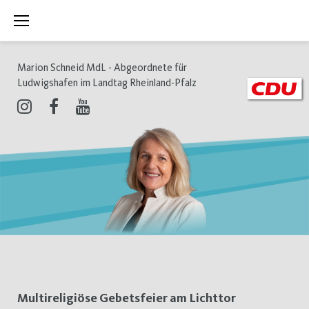
Zum
Inhalt
springen
Marion Schneid MdL - Abgeordnete für
Ludwigshafen im Landtag Rheinland-Pfalz
Instagram
Facebook
Youtube
Schlagwort:
Multireligiöse Gebetsfeier am Lichttor