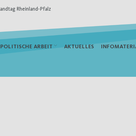
andtag Rheinland-Pfalz
POLITISCHE ARBEIT
AKTUELLES
INFOMATERI
ng