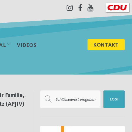
Instagram
Facebook
Youtube
KONTAKT
AL
VIDEOS
Suchen
r Familie,
LOS!
nach:
tz (AFJIV)