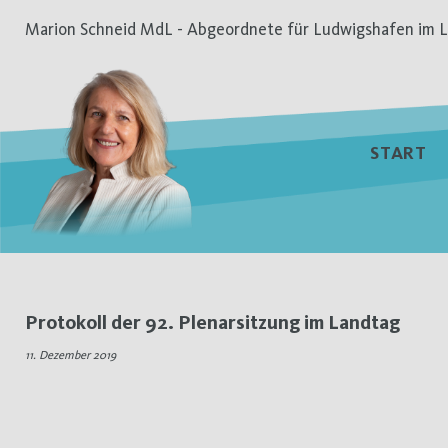
Zum
Marion Schneid MdL - Abgeordnete für Ludwigshafen im L
Inhalt
springen
START
Schlagwort:
Protokoll der 92. Plenarsitzung im Landtag
Heimkinder
11. Dezember 2019