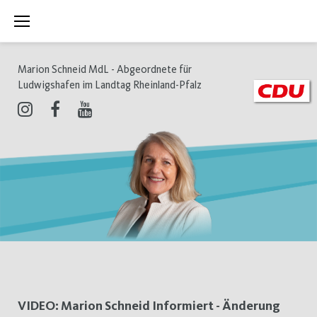
Zum
Inhalt
springen
Marion Schneid MdL - Abgeordnete für
Ludwigshafen im Landtag Rheinland-Pfalz
Instagram
Facebook
Youtube
Schlagwort:
VIDEO: Marion Schneid Informiert - Änderung