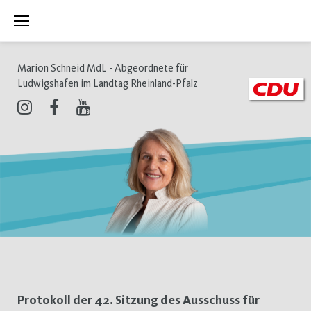
Zum
Inhalt
springen
Marion Schneid MdL - Abgeordnete für
Ludwigshafen im Landtag Rheinland-Pfalz
Instagram
Facebook
Youtube
Schlagwort:
Protokoll der 42. Sitzung des Ausschuss für