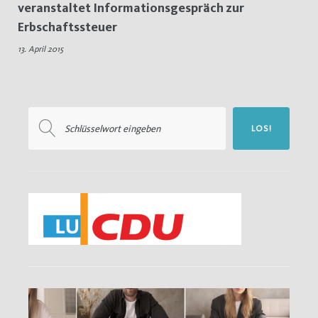
veranstaltet Informationsgespräch zur
Infogespräch
Erbschaftssteuer
13. April 2015
Suchen
LOS!
nach: