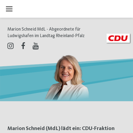
Zum
Inhalt
springen
Marion Schneid MdL - Abgeordnete für
Ludwigshafen im Landtag Rheinland-Pfalz
Instagram
Facebook
Youtube
Schlagwort:
Marion Schneid (MdL) lädt ein: CDU-Fraktion