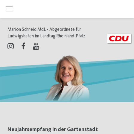
Zum
Inhalt
springen
Marion Schneid MdL - Abgeordnete für
Ludwigshafen im Landtag Rheinland-Pfalz
Instagram
Facebook
Youtube
Schlagwort:
Neujahrsempfang in der Gartenstadt