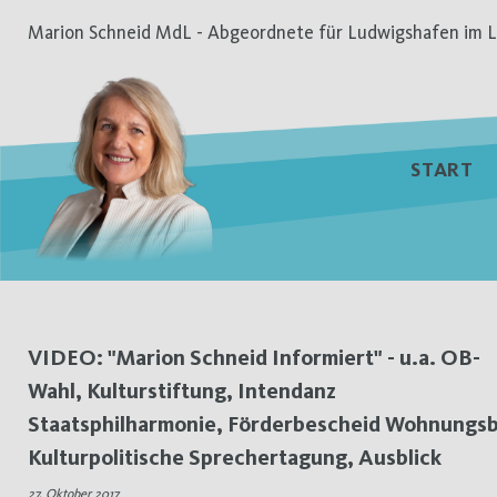
Zum
Marion Schneid MdL - Abgeordnete für Ludwigshafen im L
Inhalt
springen
START
Schlagwort:
VIDEO: "Marion Schneid Informiert" - u.a. OB-
Wahl, Kulturstiftung, Intendanz
Kulturstiftung
Staatsphilharmonie, Förderbescheid Wohnungs
Kulturpolitische Sprechertagung, Ausblick
27. Oktober 2017