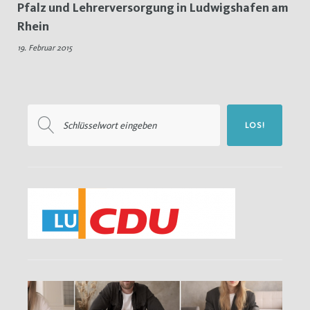
Pfalz und Lehrerversorgung in Ludwigshafen am
Lehrerversorgung
Rhein
19. Februar 2015
Suchen
LOS!
nach: