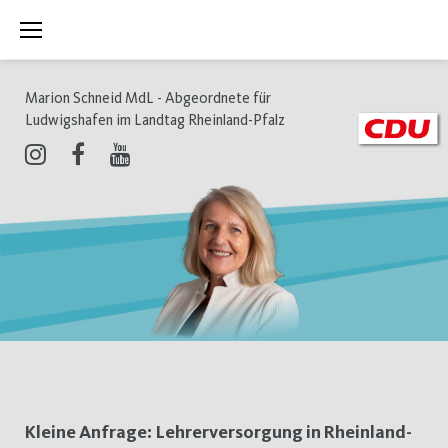
Zum
Inhalt
springen
Marion Schneid MdL - Abgeordnete für
Ludwigshafen im Landtag Rheinland-Pfalz
Instagram
Facebook
Youtube
Schlagwort:
Kleine Anfrage: Lehrerversorgung in Rheinland-