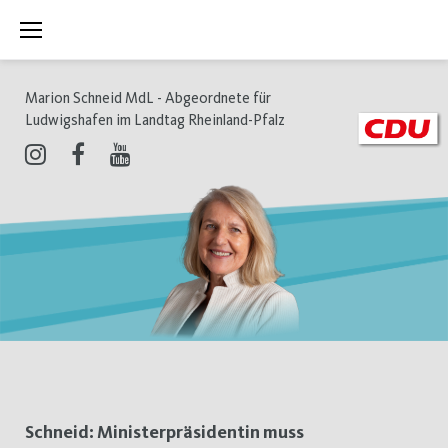
Zum
Inhalt
springen
Marion Schneid MdL - Abgeordnete für
Ludwigshafen im Landtag Rheinland-Pfalz
Instagram
Facebook
Youtube
Schlagwort:
Schneid: Ministerpräsidentin muss