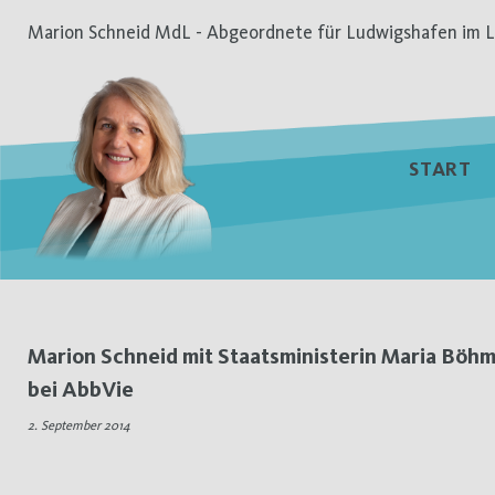
Zum
Marion Schneid MdL - Abgeordnete für Ludwigshafen im L
Inhalt
springen
START
Schlagwort:
Marion Schneid mit Staatsministerin Maria Böh
bei AbbVie
nanoteilchen
2. September 2014