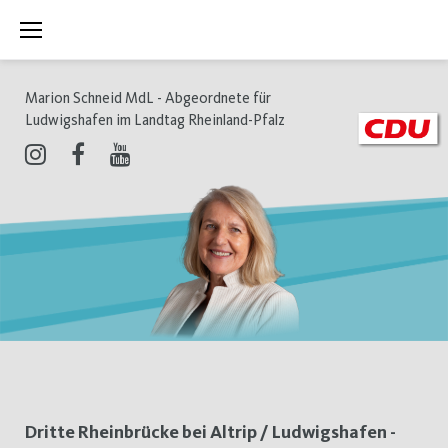
Zum
Inhalt
springen
Marion Schneid MdL - Abgeordnete für
Ludwigshafen im Landtag Rheinland-Pfalz
Instagram
Facebook
Youtube
Schlagwort:
Dritte Rheinbrücke bei Altrip / Ludwigshafen -