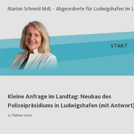
Zum
Marion Schneid MdL - Abgeordnete für Ludwigshafen im L
Inhalt
springen
START
Schlagwort:
Kleine Anfrage im Landtag: Neubau des
Polizeipräsidiums in Ludwigshafen (mit Antwort
Polizeipräsidium
17. Februar 2020