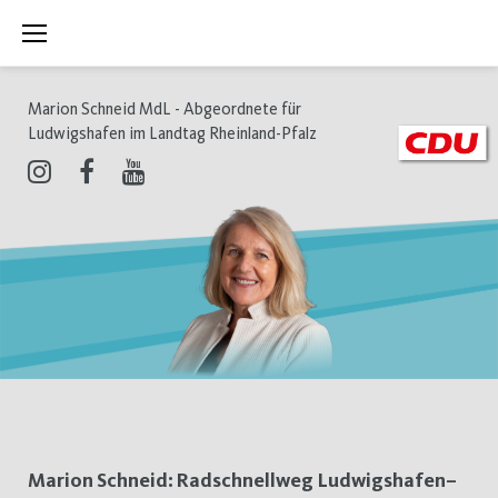
Zum
Inhalt
springen
Marion Schneid MdL - Abgeordnete für
Ludwigshafen im Landtag Rheinland-Pfalz
Instagram
Facebook
Youtube
Schlagwort:
Marion Schneid: Radschnellweg Ludwigshafen–