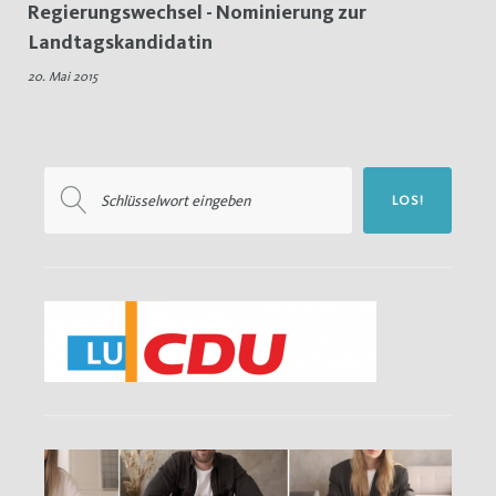
Regierungswechsel - Nominierung zur
Regierungswechsel
Landtagskandidatin
20. Mai 2015
Suchen
LOS!
nach: