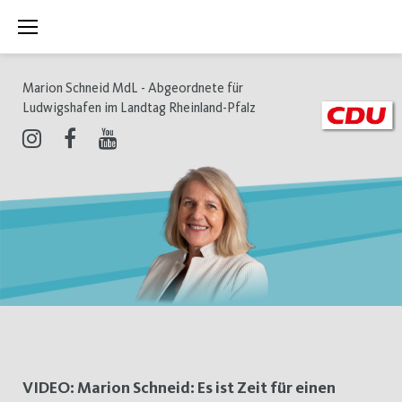
Zum
Inhalt
springen
Marion Schneid MdL - Abgeordnete für
Ludwigshafen im Landtag Rheinland-Pfalz
Instagram
Facebook
Youtube
Schlagwort:
VIDEO: Marion Schneid: Es ist Zeit für einen