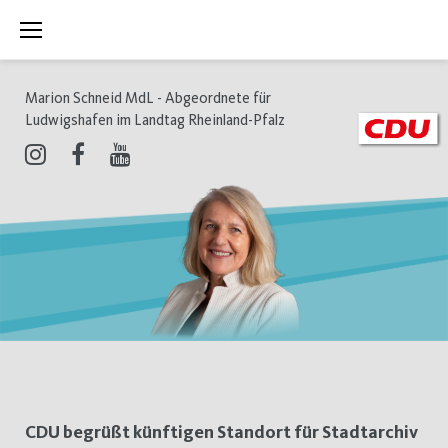
Zum
Inhalt
springen
Marion Schneid MdL - Abgeordnete für
Ludwigshafen im Landtag Rheinland-Pfalz
Instagram
Facebook
Youtube
Schlagwort:
CDU begrüßt künftigen Standort für Stadtarchiv