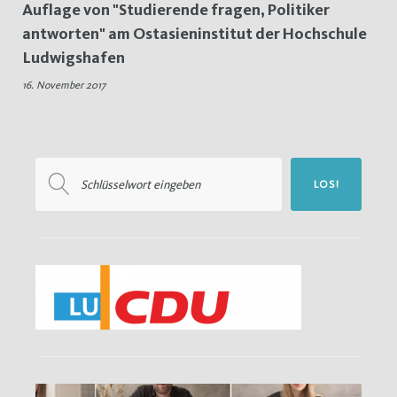
Auflage von "Studierende fragen, Politiker
Studierende
antworten" am Ostasieninstitut der Hochschule
Ludwigshafen
fragen
16. November 2017
Politiker
antworten
Suchen
LOS!
nach: