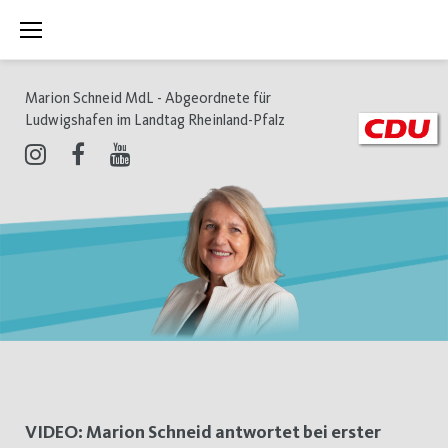
Zum
Inhalt
springen
Marion Schneid MdL - Abgeordnete für
Ludwigshafen im Landtag Rheinland-Pfalz
Instagram
Facebook
Youtube
Schlagwort:
VIDEO: Marion Schneid antwortet bei erster