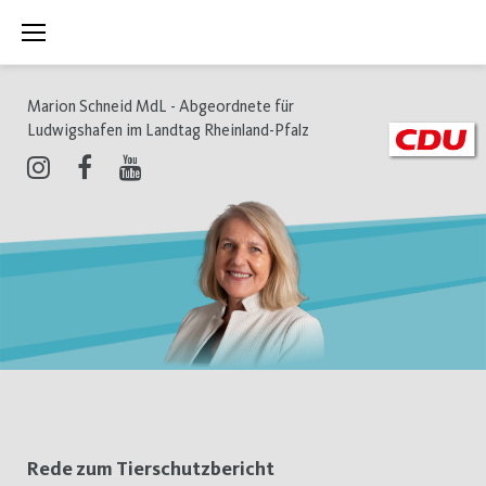
Zum
Inhalt
springen
Marion Schneid MdL - Abgeordnete für
Ludwigshafen im Landtag Rheinland-Pfalz
Instagram
Facebook
Youtube
Schlagwort:
Rede zum Tierschutzbericht