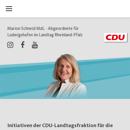
Zum
Inhalt
springen
Marion Schneid MdL - Abgeordnete für
Ludwigshafen im Landtag Rheinland-Pfalz
Instagram
Facebook
Youtube
Schlagwort:
Initiativen der CDU-Landtagsfraktion für die