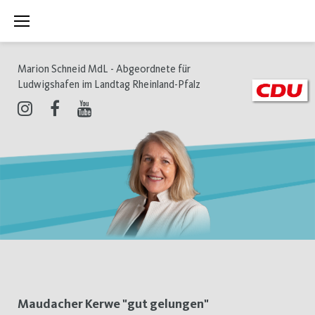
Zum
Inhalt
springen
Marion Schneid MdL - Abgeordnete für
Ludwigshafen im Landtag Rheinland-Pfalz
Instagram
Facebook
Youtube
Schlagwort:
Maudacher Kerwe "gut gelungen"