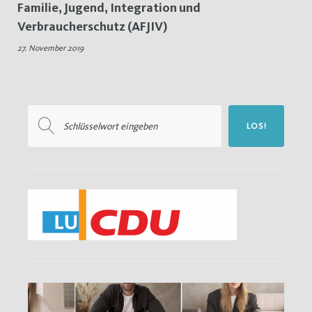
Familie, Jugend, Integration und
Verbraucher
Verbraucherschutz (AFJIV)
27. November 2019
Suchen
LOS!
nach: