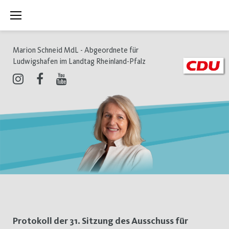
Zum
Inhalt
springen
Marion Schneid MdL - Abgeordnete für
Ludwigshafen im Landtag Rheinland-Pfalz
Instagram
Facebook
Youtube
Schlagwort:
Protokoll der 31. Sitzung des Ausschuss für