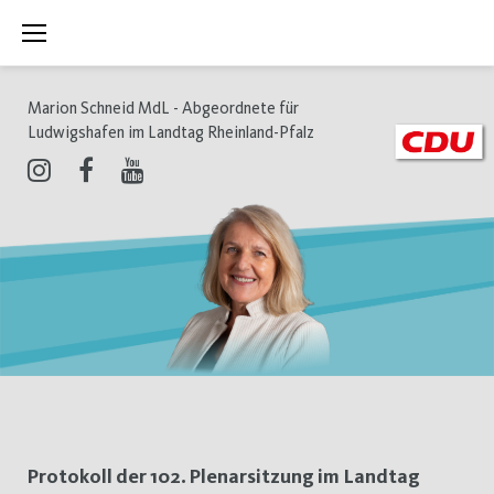
Zum
Inhalt
springen
Marion Schneid MdL - Abgeordnete für
Ludwigshafen im Landtag Rheinland-Pfalz
Instagram
Facebook
Youtube
Schlagwort:
Protokoll der 102. Plenarsitzung im Landtag