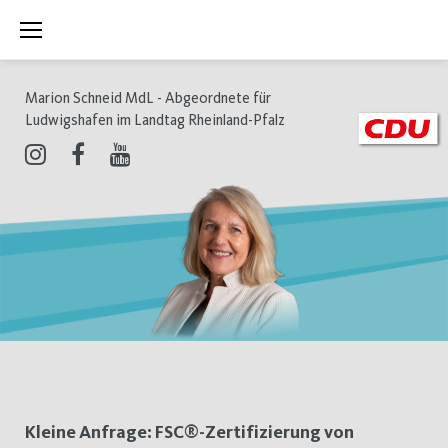
Zum
Inhalt
springen
Marion Schneid MdL - Abgeordnete für
Ludwigshafen im Landtag Rheinland-Pfalz
Instagram
Facebook
Youtube
Schlagwort:
Kleine Anfrage: FSC®-Zertifizierung von