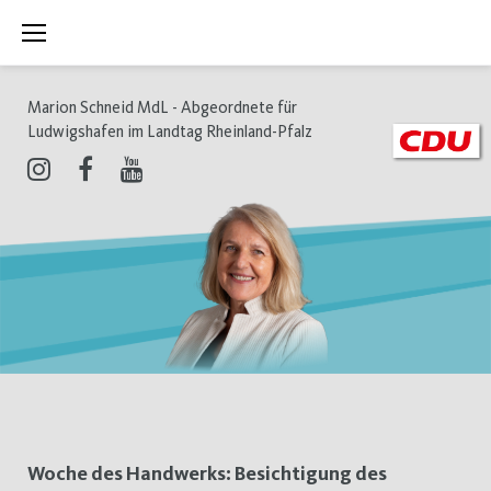
Zum
Inhalt
springen
Marion Schneid MdL - Abgeordnete für
Ludwigshafen im Landtag Rheinland-Pfalz
Instagram
Facebook
Youtube
Schlagwort:
Woche des Handwerks: Besichtigung des