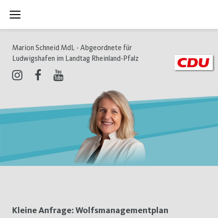
Zum
Inhalt
springen
Marion Schneid MdL - Abgeordnete für
Ludwigshafen im Landtag Rheinland-Pfalz
Instagram
Facebook
Youtube
Schlagwort:
Kleine Anfrage: Wolfsmanagementplan