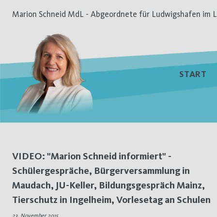
Zum
Marion Schneid MdL - Abgeordnete für Ludwigshafen im L
Inhalt
springen
START
Tag:
VIDEO: "Marion Schneid informiert" -
Schülergespräche, Bürgerversammlung in
23.
Maudach, JU-Keller, Bildungsgespräch Mainz,
November
Tierschutz in Ingelheim, Vorlesetag an Schulen
23. November 2015