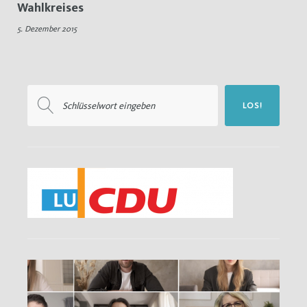
Wahlkreises
5.
5. Dezember 2015
Dezember
2015
Suchen
LOS!
nach: