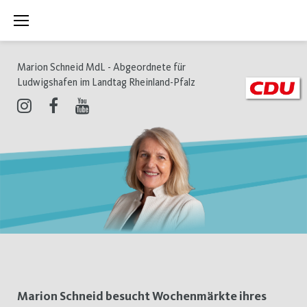
Zum
Inhalt
springen
Marion Schneid MdL - Abgeordnete für
Ludwigshafen im Landtag Rheinland-Pfalz
Instagram
Facebook
Youtube
Tag:
Marion Schneid besucht Wochenmärkte ihres