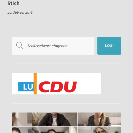
Stich
20.
20. Februar 2016
Februar
2016
Suchen
LOS!
nach: