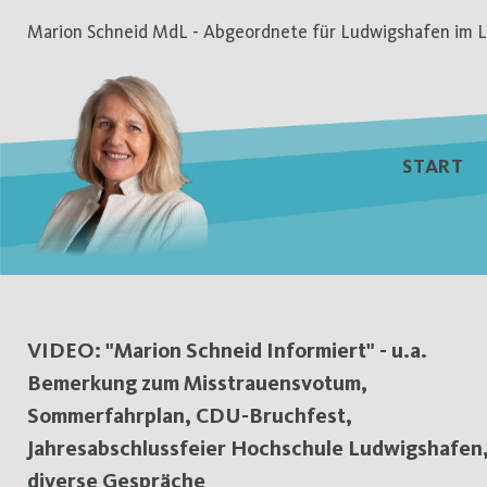
Zum
Marion Schneid MdL - Abgeordnete für Ludwigshafen im L
Inhalt
springen
START
Tag:
VIDEO: "Marion Schneid Informiert" - u.a.
Bemerkung zum Misstrauensvotum,
18.
Sommerfahrplan, CDU-Bruchfest,
Juli
Jahresabschlussfeier Hochschule Ludwigshafen
diverse Gespräche