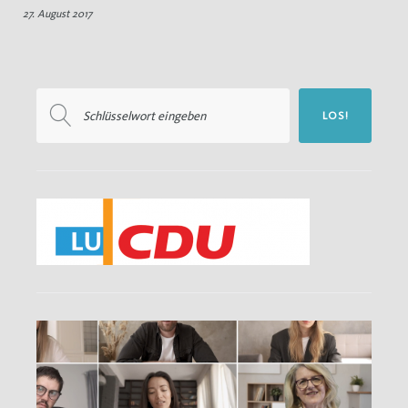
27. August 2017
27.
August
2017
Suchen
LOS!
nach: