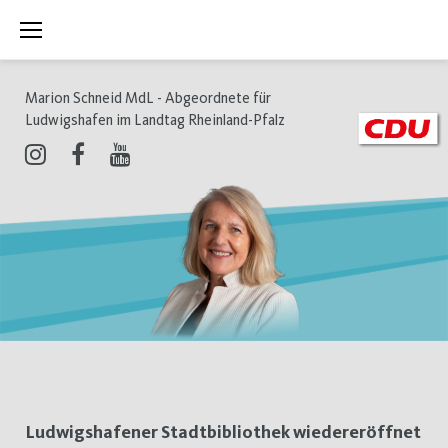
Zum
Inhalt
springen
Marion Schneid MdL - Abgeordnete für
Ludwigshafen im Landtag Rheinland-Pfalz
Instagram
Facebook
Youtube
Tag:
Ludwigshafener Stadtbibliothek wiedereröffnet