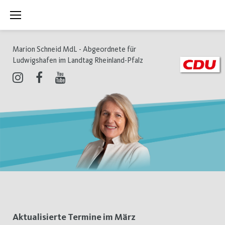
Zum
Inhalt
springen
Marion Schneid MdL - Abgeordnete für
Ludwigshafen im Landtag Rheinland-Pfalz
Instagram
Facebook
Youtube
Tag:
Aktualisierte Termine im März